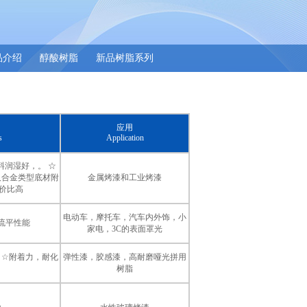
品介绍
醇酸树脂
新品树脂系列
应用
s
Application
料润湿好，。 ☆
及合金类型底材附
金属烤漆和工业烤漆
价比高
电动车，摩托车，汽车内外饰，小
流平性能
家电，3C的表面罩光
A ☆附着力，耐化
弹性漆，胶感漆，高耐磨哑光拼用
树脂