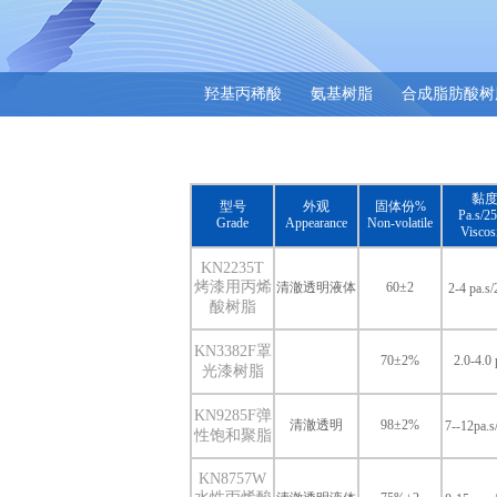
羟基丙稀酸
氨基树脂
合成脂肪酸树
黏
型号
外观
固体份%
Pa.s/
Grade
Appearance
Non-volatile
Viscos
KN2235T
烤漆用丙烯
清澈透明液体
60±2
2-4 pa.s
酸树脂
KN3382F罩
70±2%
2.0-4.0 
光漆树脂
KN9285F弹
清澈透明
98±2%
7--12pa.
性饱和聚脂
KN8757W