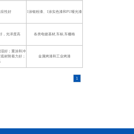
适应性好
1涂银粉漆、1涂实色漆和PU哑光漆
好，光泽度高
各类电镀基材,车标,车栅格
润湿好；重涂和冲
型底材附着力好；
金属烤漆和工业烤漆
高
1