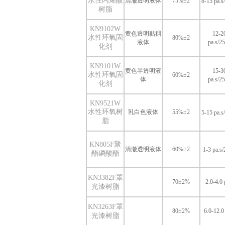
水性丙烯酸
清澈透明液体
75%±2
8-15 pa.
树脂
KN9102W
黄色透明黏稠
12-2
水性环氧固
80%±2
液体
pa.s/2
化剂
KN9101W
黄色半透明液
15-3
水性环氧固
60%±2
体
pa.s/2
化剂
KN9521W
水性环氧树
乳白色液体
55%±2
5-15 pa.
脂
KN805F聚
清澈透明液体
60%±2
1-3 pa.s
酯磷酸酯
KN3382F罩
70±2%
2.0-4.0 
光漆树脂
KN3263F罩
80±2%
6.0-12.0
光漆树脂