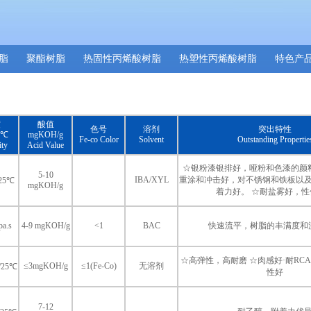
脂
聚酯树脂
热固性丙烯酸树脂
热塑性丙烯酸树脂
特色产
度
酸值
色号
溶剂
突出特性
25℃
mgKOH/g
Fe-co Color
Solvent
Outstanding Propertie
ity
Acid Value
☆银粉漆银排好，哑粉和色漆的颜
5-10
IBA/XYL
重涂和冲击好，对不锈钢和铁板以
/25℃
mgKOH/g
着力好。 ☆耐盐雾好，性
pa.s
4-9 mgKOH/g
<1
BAC
快速流平，树脂的丰满度和
☆高弹性，高耐磨 ☆肉感好·耐RC
≤3mgKOH/g
≤1(Fe-Co)
无溶剂
s/25℃
性好
7-12