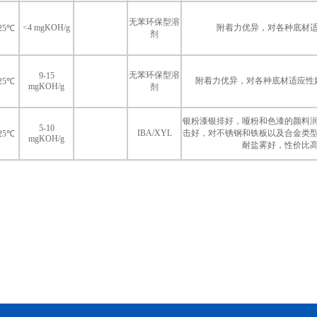
无苯环保型溶
<4 mgKOH/g
附着力优异，对各种底材
/25℃
剂
无苯环保型溶
9-15
附着力优异，对各种底材适应性
/25℃
mgKOH/g
剂
银粉漆银排好，哑粉和色漆的颜料
5-10
IBA/XYL
击好，对不锈钢和铁板以及合金类
/25℃
mgKOH/g
耐盐雾好，性价比