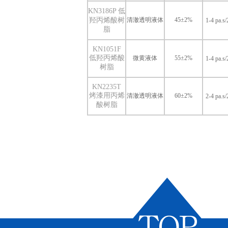
KN3186P 低
羟丙烯酸树
清澈透明液体
45±2%
1-4 pa.s
脂
KN1051F
低羟丙烯酸
微黄液体
55±2%
1-4 pa.s
树脂
KN2235T
烤漆用丙烯
清澈透明液体
60±2%
2-4 pa.s
酸树脂