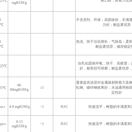
耐乙醇，附着力优
s/25℃
mgKOH/g
0
不含溶剂、环保；高固体份，丰满
5℃
力好；耐盐雾优异
0
色浅、快干活化期长，气味低；柔
5℃
耐盐雾优异，储存稳定
自乳化固体环氧，快干、高硬度；
s/25℃
好，耐剪切可研磨；耐盐雾优异
显著提高涂层对金属基材附着力及
40-
≤1
轧钢、镀锌钢效果好；水油通用相
/25℃
60mgKOH/g
定性好
pa.s
4-9 mgKOH/g
<1
BAC
快速流平，树脂的丰满度和
6-13
 pa.s
<1
BAC
快速流平，树脂的丰满度和
mgKOH/g